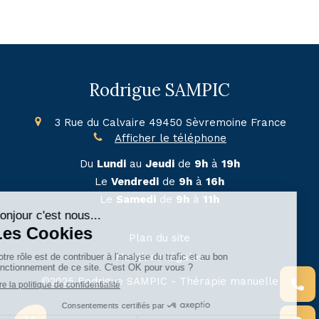
Rodrigue SAMPIC
3 Rue du Calvaire
49450
Sèvremoine
France
Afficher le téléphone
Du
Lundi
au
Jeudi
de
9h
à
19h
Le
Vendredi
de
9h
à
16h
Le
Samedi
de
9h
à
11h
Plan du site
Mentions légales
©2025 Rodrigue SAMPIC - Thérapie manuelle