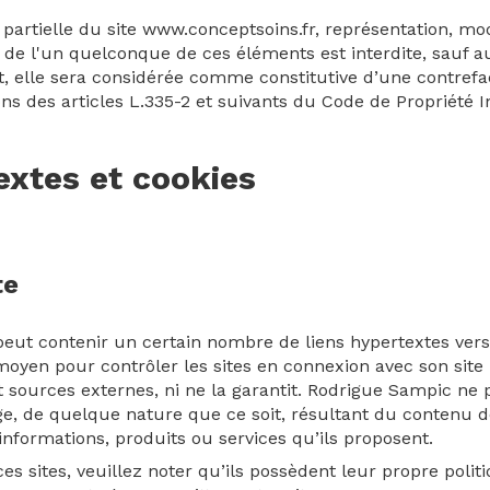
partielle du site www.conceptsoins.fr, représentation, modi
e de l'un quelconque de ces éléments est interdite, sauf au
, elle sera considérée comme constitutive d’une contrefa
 des articles L.335-2 et suivants du Code de Propriété In
extes et cookies
te
peut contenir un certain nombre de liens hypertextes vers 
yen pour contrôler les sites en connexion avec son site 
s et sources externes, ni ne la garantit. Rodrigue Sampic ne
, de quelque nature que ce soit, résultant du contenu de
nformations, produits ou services qu’ils proposent.
es sites, veuillez noter qu’ils possèdent leur propre polit