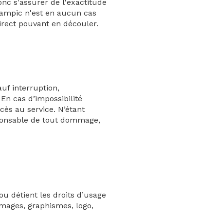
onc s'assurer de l'exactitude
 Sampic n'est en aucun cas
direct pouvant en découler.
auf interruption,
n cas d’impossibilité
cès au service. N’étant
sponsable de tout dommage,
ou détient les droits d’usage
 images, graphismes, logo,